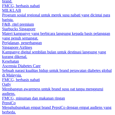
brand.
FMCG, berbasis nabati
MILKLAB
Program sosial regional untuk merek susu nabati yang dicintai para
barista.
F&B, ritel premium
Starbucks Singapore
Materi kampanye yang berbicara langsung kepada basis pelanggan
yang penuh semangat.
Perjalanan, penerbangan
Singapore Airlines
Kampanye digital sembilan bulan untuk destinasi langsung yang
kurang dikenal.
Kesehatan
Ascensia Diabetes Care
Sebuah narasi kualitas hidup untuk brand perawatan diabetes global
di Malaysia.
FMCG, berbasis nabati
Oatly
Membangun awareness untuk brand susu oat tanpa menggurui
audiens.
FMCG, minuman dan makanan ringan
PepsiCo
Menghubungkan empat brand PepsiCo dengan empat audiens yang
berbeda.