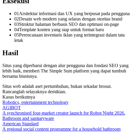
Eksekusi
0
1
Arsitektur informasi dan UX yang berpusat pada pengguna
0
2
Desain web modern yang selaras dengan otoritas brand
0
3
Struktur halaman berbasis SEO dan optimasi on-page
0
4
Template konten yang siap untuk format baru
0
5
Perencanaan inventaris iklan yang terintegrasi dalam tata
letak
Hasil
Situs yang diperbarui dengan alur pengguna dan fondasi SEO yang
lebih baik, memberi The Simple Sum platform yang dapat tumbuh
bersama bisnisnya.
Situs web adalah aset pertumbuhan, bukan sekadar brosur.
Rancanglah selayaknya demikian.
Kasus berikutnya
Robotics, entertainment technology
AGIBOT
A synchronised four-market creator launch for Robot Night 2026.
Bathroom and sanitaryware
American Standard
A regional social content programme for a household bathroom