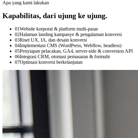
Apa yang kami lakukan
Kapabilitas, dari ujung ke ujung.
0
1
Website korporat & platform multi-pasar
0
2
Halaman landing kampanye & pengalaman konversi
0
3
Riset UX, IA, dan desain konversi
0
4
Implementasi CMS (WordPress, Webflow, headless)
0
5
Penyiapan pelacakan, GA4, server-side & conversion API
0
6
Integrasi CRM, otomasi pemasaran & formulir
0
7
Optimasi konversi berkelanjutan