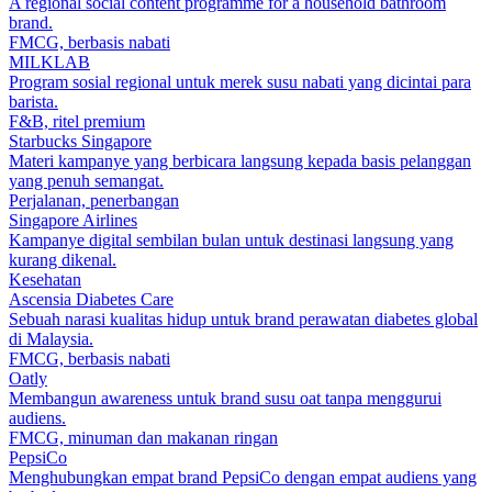
A regional social content programme for a household bathroom
brand.
FMCG, berbasis nabati
MILKLAB
Program sosial regional untuk merek susu nabati yang dicintai para
barista.
F&B, ritel premium
Starbucks Singapore
Materi kampanye yang berbicara langsung kepada basis pelanggan
yang penuh semangat.
Perjalanan, penerbangan
Singapore Airlines
Kampanye digital sembilan bulan untuk destinasi langsung yang
kurang dikenal.
Kesehatan
Ascensia Diabetes Care
Sebuah narasi kualitas hidup untuk brand perawatan diabetes global
di Malaysia.
FMCG, berbasis nabati
Oatly
Membangun awareness untuk brand susu oat tanpa menggurui
audiens.
FMCG, minuman dan makanan ringan
PepsiCo
Menghubungkan empat brand PepsiCo dengan empat audiens yang