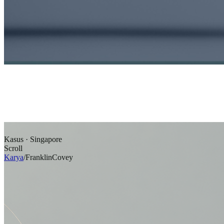
Kasus · Singapore
Scroll
Karya
/
FranklinCovey