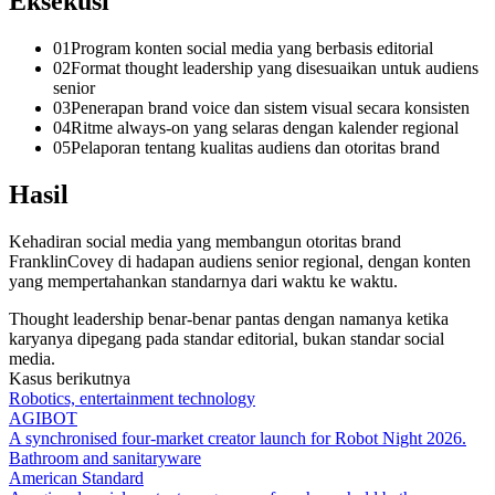
Eksekusi
0
1
Program konten social media yang berbasis editorial
0
2
Format thought leadership yang disesuaikan untuk audiens
senior
0
3
Penerapan brand voice dan sistem visual secara konsisten
0
4
Ritme always-on yang selaras dengan kalender regional
0
5
Pelaporan tentang kualitas audiens dan otoritas brand
Hasil
Kehadiran social media yang membangun otoritas brand
FranklinCovey di hadapan audiens senior regional, dengan konten
yang mempertahankan standarnya dari waktu ke waktu.
Thought leadership benar-benar pantas dengan namanya ketika
karyanya dipegang pada standar editorial, bukan standar social
media.
Kasus berikutnya
Robotics, entertainment technology
AGIBOT
A synchronised four-market creator launch for Robot Night 2026.
Bathroom and sanitaryware
American Standard